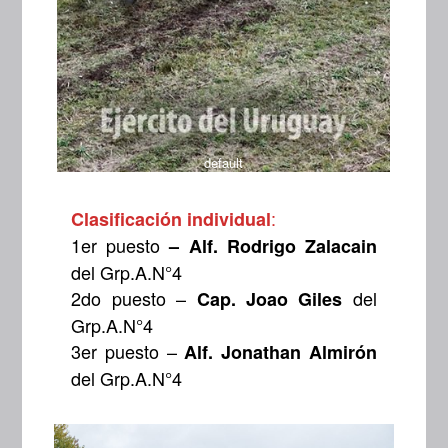
default
:
Clasificación individual
1er puesto
– Alf. Rodrigo Zalacain
del Grp.A.N°4
2do puesto –
del
Cap. Joao Giles
Grp.A.N°4
3er puesto –
Alf. Jonathan Almirón
del Grp.A.N°4