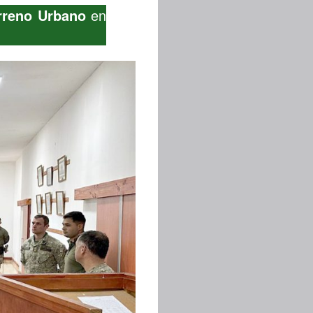
rreno Urbano
en