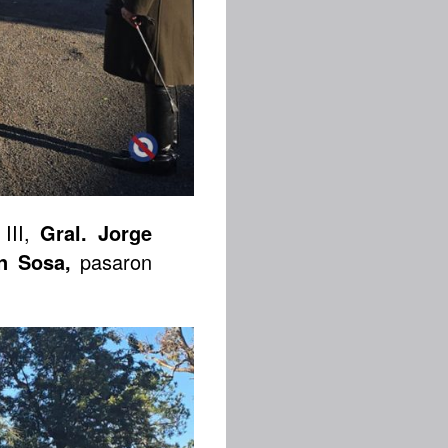
 III,
Gral. Jorge
n
Sosa,
pasaron