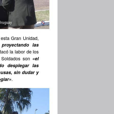
 esta Gran Unidad,
 proyectando las
acó la labor de los
s Soldados son
«el
do desplegar las
cusas, sin dudar y
.
ogiar»