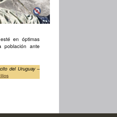
 esté en óptimas
a población ante
–
rcito del Uruguay
ilios