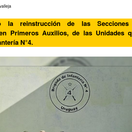
alleja
ó la reinstrucción de las Secciones
 en Primeros Auxilios, de las Unidades q
antería N°4.