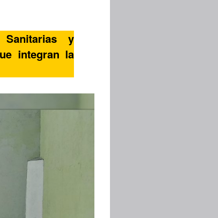
 Sanitarias y
ue integran la