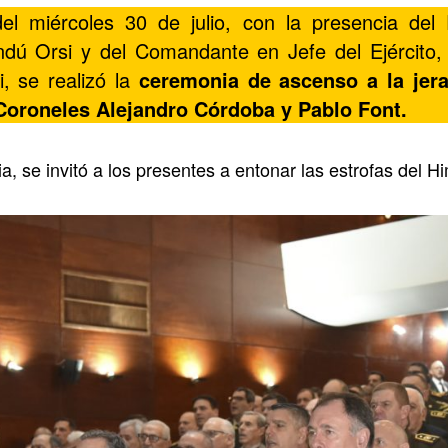
l miércoles 30 de julio, con la presencia del 
dú Orsi y del Comandante en Jefe del Ejército, G
, se realizó la
ceremonia de ascenso a la jera
Coroneles Alejandro Córdoba y Pablo Font.
a, se invitó a los presentes a entonar las estrofas del 