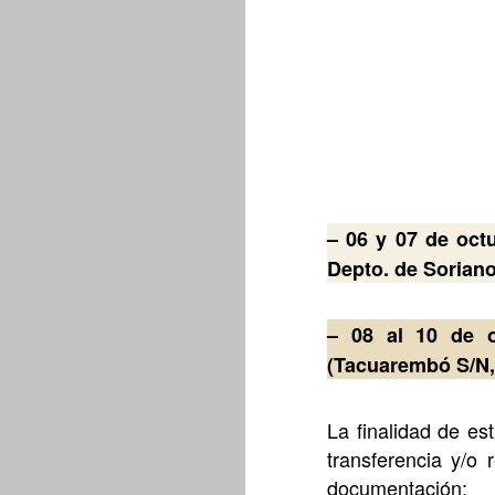
– 06 y 07 de oct
Depto. de Sorian
– 08 al 10 de o
(Tacuarembó S/N, 
La finalidad de est
transferencia y/o
documentación: