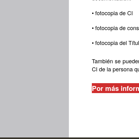
• fotocopia de CI
• fotocopia de cons
• fotocopia del Tít
También se pueden 
CI de la persona qu
Por más inform