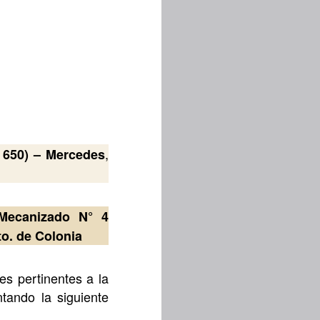
,
 650) –
Mercedes
 Mecanizado N° 4
o. de Colonia
tes pertinentes a la
tando la siguiente