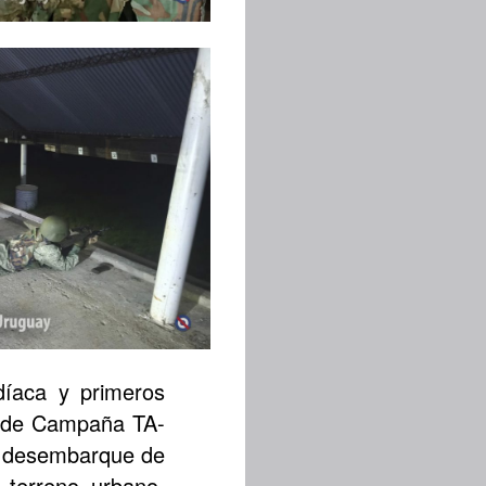
díaca y primeros
no de Campaña TA-
y desembarque de
 terreno urbano,