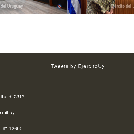
Tweets by EjercitoUy
ribaldi 2313
.mil.uy
 int. 12600