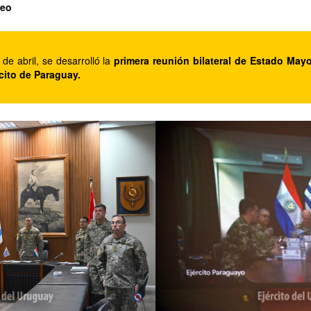
deo
 de abril, se desarrolló la
primera reunión bilateral de Estado Mayor
rcito de Paraguay.