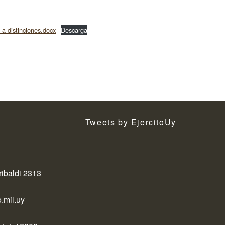
a distinciones.docx
Descarga
Tweets by EjercitoUy
ribaldi 2313
.mil.uy