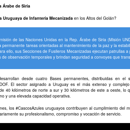
 Árabe de Siria
 Uruguaya de Infantería Mecanizada
en los Altos del Golán?
misión de las Naciones Unidas en la Rep. Árabe de Siria (Misión U
a permanente tareas orientadas al mantenimiento de la paz y la estabi
ara ello, sus Secciones de Fusileros Mecanizadas ejecutan patrullas a
 de observación temporales y brindan seguridad a convoyes que transi
desarrollan desde cuatro Bases permanentes, distribuidas en el 
DOF. El sector asignado a Uruguay es el más extenso y complejo
e 40 kilómetros de norte a sur y 30 kilómetros de este a oeste, lo 
eno y una elevada capacidad operativa.
ones, los #CascosAzules uruguayos contribuyen al cumplimiento del 
ariamente su profesionalismo, compromiso y vocación de servicio.