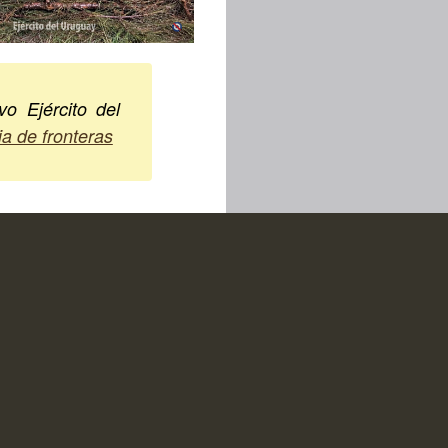
vo Ejército del
a de fronteras