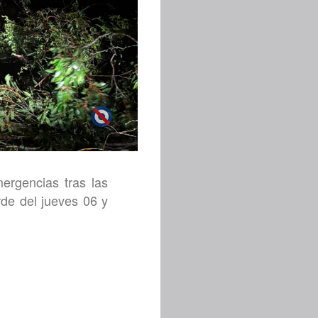
rgencias tras las
arde del jueves 06 y