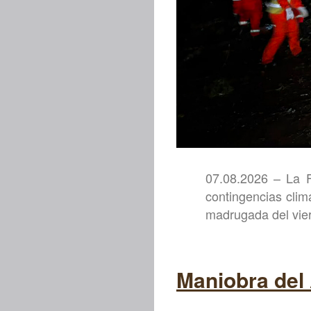
07.08.2026 – La 
contingencias climá
madrugada del vie
Maniobra del