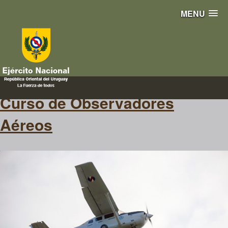
MENU
aéreo
Curso de Observadores
Aéreos