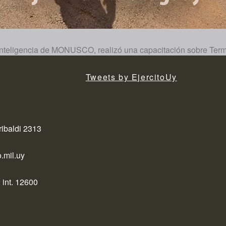
Inteligencia de MONUSCO, realizó una capacitación sobre Term
Tweets by EjercitoUy
ribaldi 2313
.mil.uy
 int. 12600