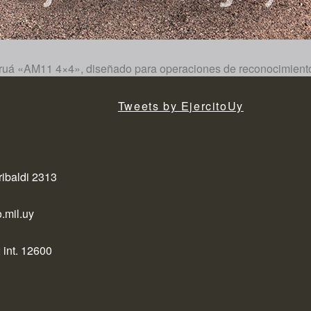
Marruá «AM11 4×4», diseñado para operaciones de reconocimien
Tweets by EjercitoUy
ribaldi 2313
.mil.uy
 int. 12600