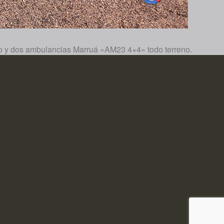
to y dos ambulancias Marruá «AM23 4×4» todo terreno.