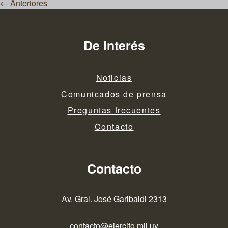
←
Anteriores
de
entradas
De interés
Noticias
Comunicados de prensa
Preguntas frecuentes
Contacto
Contacto
Av. Gral. José Garibaldi 2313
contacto@ejercito.mil.uy