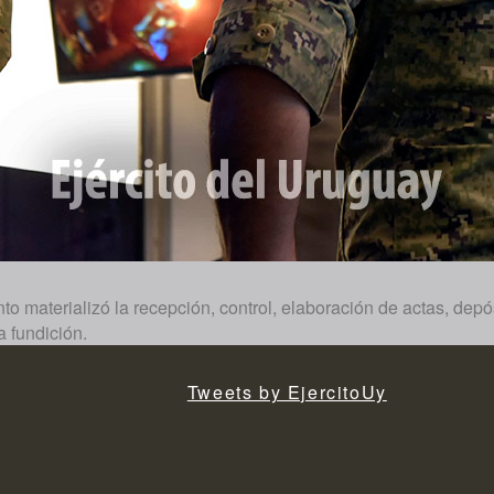
to materializó la recepción, control, elaboración de actas, dep
a fundición.
Tweets by EjercitoUy