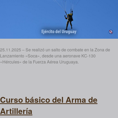
25.11.2025 – Se realizó un salto de combate en la Zona de
Lanzamiento «Soca», desde una aeronave KC-130
«Hércules» de la Fuerza Aérea Uruguaya.
Curso básico del Arma de
Artillería