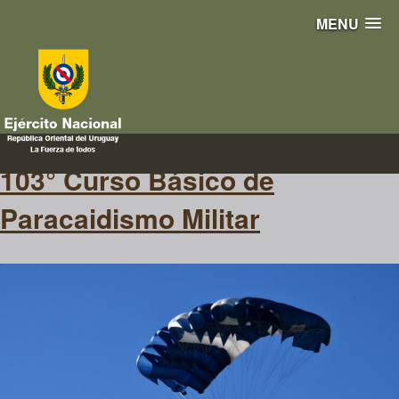
MENU
basico
103° Curso Básico de
Paracaidismo Militar