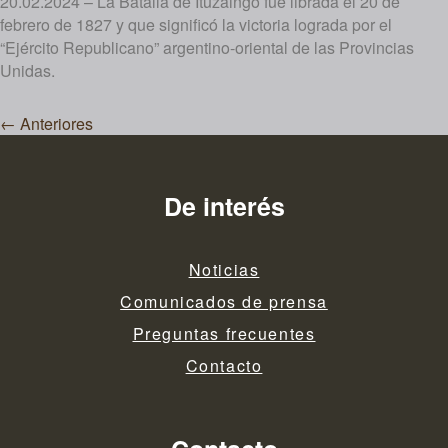
20.02.2024 – La Batalla de Ituzaingó fue librada el 20 de
febrero de 1827 y que significó la victoria lograda por el
“Ejército Republicano” argentino-oriental de las Provincias
Unidas.
Navegación
←
Anteriores
de
entradas
De interés
Noticias
Comunicados de prensa
Preguntas frecuentes
Contacto