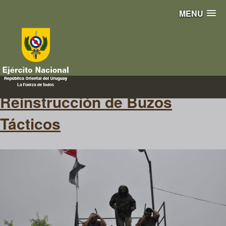
MENU
botes
Reinstrucción de Buzos
Tácticos