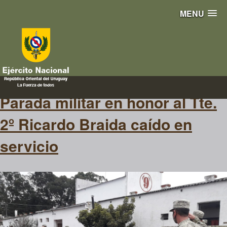
MENU
caídoenservicio
Parada militar en honor al Tte.
2º Ricardo Braida caído en
servicio