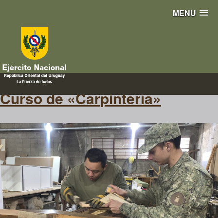
MENU
capintería
Curso de «Carpintería»