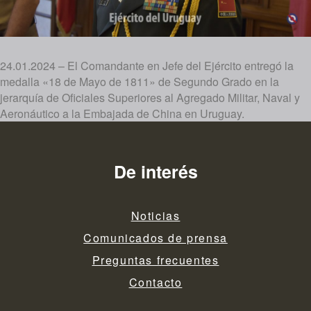
24.01.2024 – El Comandante en Jefe del Ejército entregó la
medalla «18 de Mayo de 1811» de Segundo Grado en la
jerarquía de Oficiales Superiores al Agregado Militar, Naval y
Aeronáutico a la Embajada de China en Uruguay.
De interés
Noticias
Comunicados de prensa
Preguntas frecuentes
Contacto