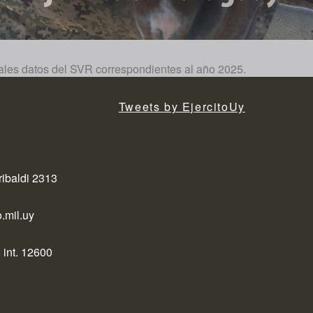
ales datos del SVR correspondientes al año 2025.
Tweets by EjercitoUy
ribaldi 2313
.mil.uy
 int. 12600