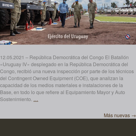
12.05.2021 – República Democrática del Congo El Batallón
«Uruguay IV» desplegado en la República Democrática del
Congo, recibió una nueva inspección por parte de los técnicos
del Contingent Owned Equipment (COE), que analizan la
capacidad de los medios materiales e instalaciones de la
Base, en todo lo que refiere al Equipamiento Mayor y Auto
Inspección
Sostenimiento.
…
Navegación
Contingent
Owned
Más nuevas
→
de
Equipment
entradas