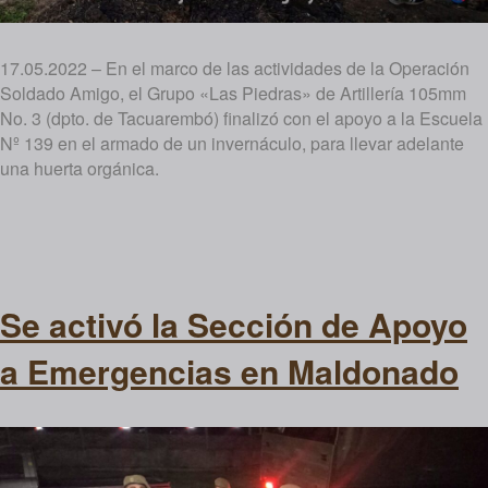
17.05.2022 – En el marco de las actividades de la Operación
Soldado Amigo, el Grupo «Las Piedras» de Artillería 105mm
No. 3 (dpto. de Tacuarembó) finalizó con el apoyo a la Escuela
Nº 139 en el armado de un invernáculo, para llevar adelante
una huerta orgánica.
Se activó la Sección de Apoyo
a Emergencias en Maldonado