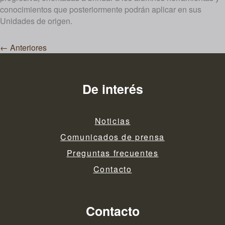
conocimientos que posteriormente podrán aplicar en sus
Unidades de origen.
Navegación
←
Anteriores
de
entradas
De interés
Noticias
Comunicados de prensa
Preguntas frecuentes
Contacto
Contacto