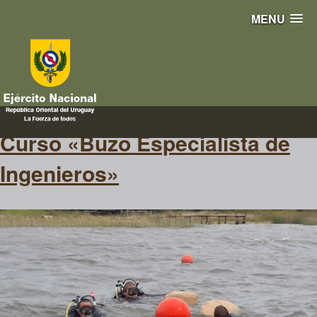
MENU
demoliciones
Curso «Buzo Especialista de
Ingenieros»