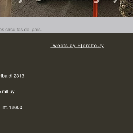
s circuitos del país.
Tweets by EjercitoUy
ribaldi 2313
.mil.uy
 int. 12600