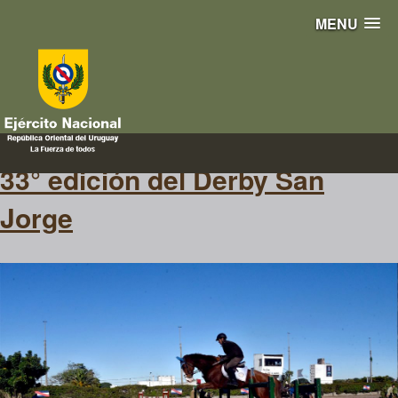
MENU
derby
33° edición del Derby San
Jorge