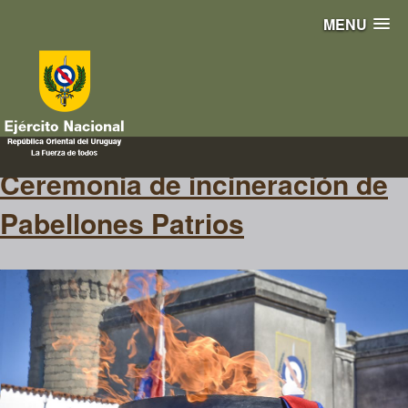
MENU
desuso
Ceremonia de incineración de
Pabellones Patrios