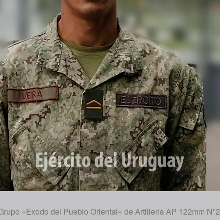
rupo «Exodo del Pueblo Oriental» de Artillería AP 122mm Nº2 (d