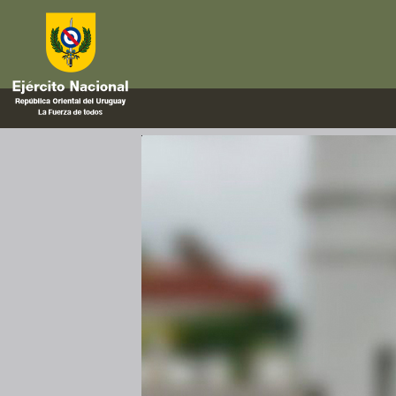
Ejemplosaseguir
Hechos dignos de destacar