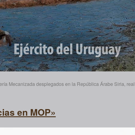
ría Mecanizada desplegados en la República Árabe Siria, reali
cias en MOP»