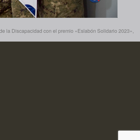
a de la Discapacidad con el premio «Eslabón Solidario 2023»,