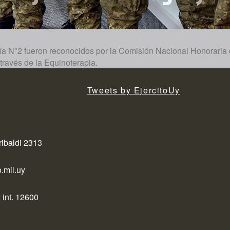
lería Nº2 fueron reconocidos por la Comisión Nacional Honorari
través de la Equinoterapia.
Tweets by EjercitoUy
ribaldi 2313
.mil.uy
 int. 12600