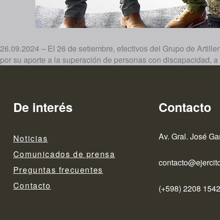
26.09.2024 – El 26 de setiembre, efectivos del Grupo de Artil
por su aporte a la superación de personas con discapacidad, a 
De interés
Contacto
Av. Gral. José Ga
Noticias
Comunicados de prensa
contacto@ejercito
Preguntas frecuentes
Contacto
(+598) 2208 1542