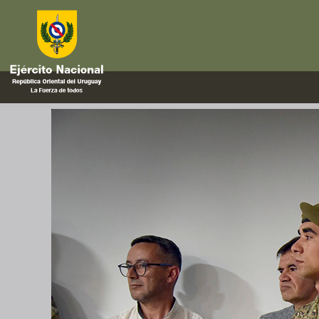
eslabón solidario
Premio «Eslabón Solidario»