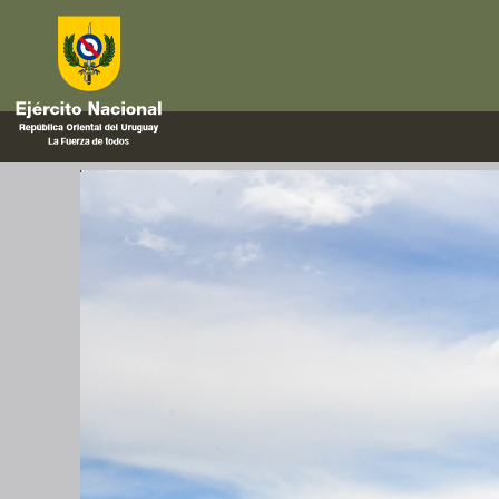
ESOE
Segunda maniobra anual en el 