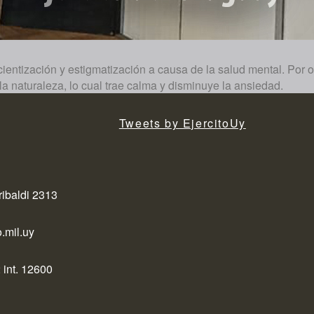
ientización y estigmatización a causa de la salud mental. Por o
a naturaleza, lo cual trae calma y disminuye la ansiedad.
Tweets by EjercitoUy
ribaldi 2313
.mil.uy
 int. 12600