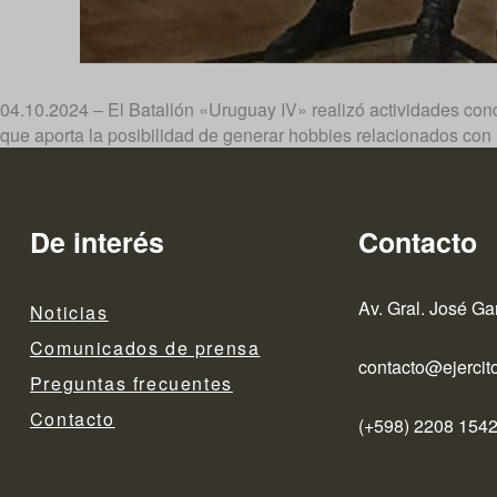
04.10.2024 – El Batallón «Uruguay IV» realizó actividades conc
que aporta la posibilidad de generar hobbies relacionados con l
De interés
Contacto
Av. Gral. José Ga
Noticias
Comunicados de prensa
contacto@ejercito
Preguntas frecuentes
Contacto
(+598) 2208 1542