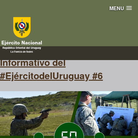
MENU
#Evaluación
Informativo del
#EjércitodelUruguay #6