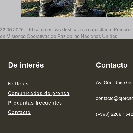
22.06.2026 – El curso estuvo destinado a capacitar al Person
en Misiones Operativas de Paz de las Naciones Unidas.
De interés
Contacto
Av. Gral. José Ga
Noticias
Comunicados de prensa
contacto@ejercito
Preguntas frecuentes
Contacto
(+598) 2208 1542