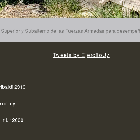
al Superior y Subalterno de las Fuerzas Armadas para desempe
Tweets by EjercitoUy
ribaldi 2313
.mil.uy
 int. 12600