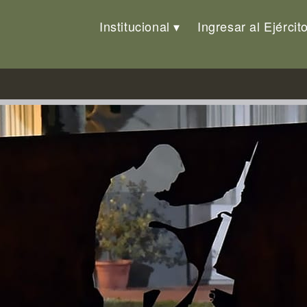
Institucional
Ingresar al Ejércit
 acaecidos el 14 de abril de 19