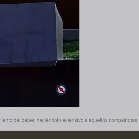
imiento del deber, haciéndolo extensivo a aquellos compatriotas