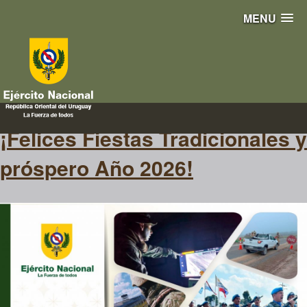
MENU
fiestas
¡Felices Fiestas Tradicionales y
próspero Año 2026!