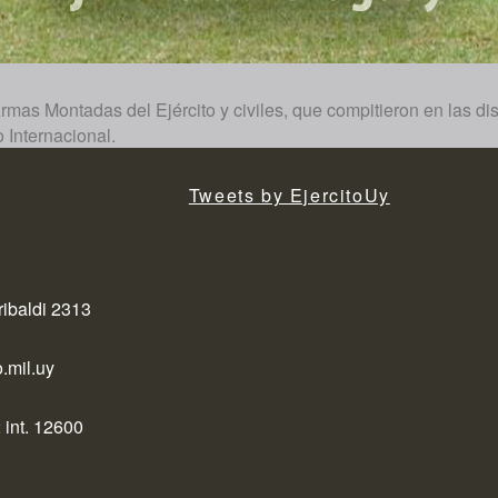
rmas Montadas del Ejército y civiles, que compitieron en las di
Internacional.
Tweets by EjercitoUy
ribaldi 2313
.mil.uy
 int. 12600