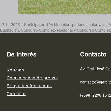
17.11.2025 – Participaron 124 binomios, pertenecientes a las A
Equitación, Concurso Completo Nacional y Concurso Completo 
De interés
Contacto
Av. Gral. José Ga
Noticias
Comunicados de prensa
contacto@ejercito
Preguntas frecuentes
Contacto
(+598) 2208 1542