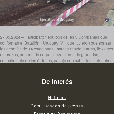
27.05.2024 – Participaron equipos de las 5 Compañías que
conforman el Batallón «Uruguay IV», que tuvieron que sortear
los desafíos de 14 estaciones: marcha rápida, barras, flexiones
de brazos, armado de carpa, lanzamiento de granadas,
conocimiento de las órdenes, pasaje con cubiertas, entre otros.
De interés
Noticias
Comunicados de prensa
Preguntas frecuentes