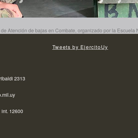
urso de Atención de bajas en Combate, organizado por la Escuel
Tweets by EjercitoUy
ribaldi 2313
.mil.uy
 int. 12600