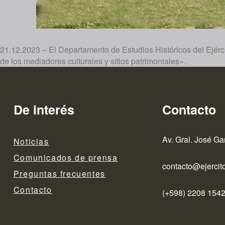
21.12.2023 – El Departamento de Estudios Históricos del Ejércit
de los mediadores culturales y sitios patrimoniales».
De interés
Contacto
Av. Gral. José Ga
Noticias
Comunicados de prensa
contacto@ejercito
Preguntas frecuentes
Contacto
(+598) 2208 1542