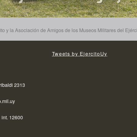
o y la Asociación de Amigos de los Museos Militares del Ejércit
Tweets by EjercitoUy
ribaldi 2313
.mil.uy
 int. 12600