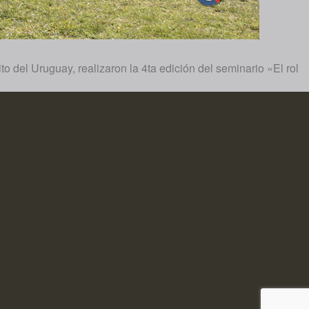
o del Uruguay, realizaron la 4ta edición del seminario «El rol