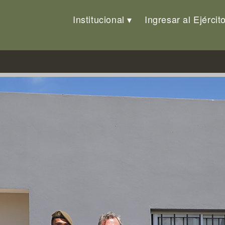
Institucional
Ingresar al Ejércit
as en el Complejo «Leandro Góm