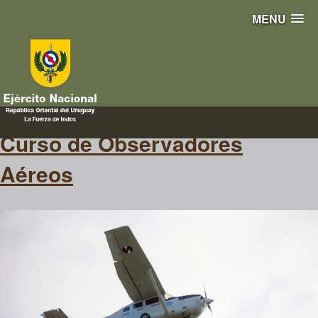
MENU
monitoreo
Curso de Observadores
Aéreos