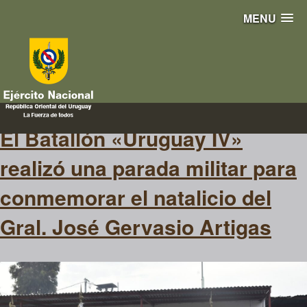
MENU
Nuestrahistoria
El Batallón «Uruguay IV»
realizó una parada militar para
conmemorar el natalicio del
Gral. José Gervasio Artigas