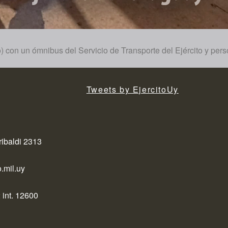
con un ómnibus del Servicio de Transporte del Ejército y perso
Tweets by EjercitoUy
ribaldi 2313
.mil.uy
 int. 12600