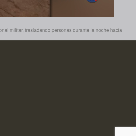
nal militar, trasladando personas durante la noche hacia