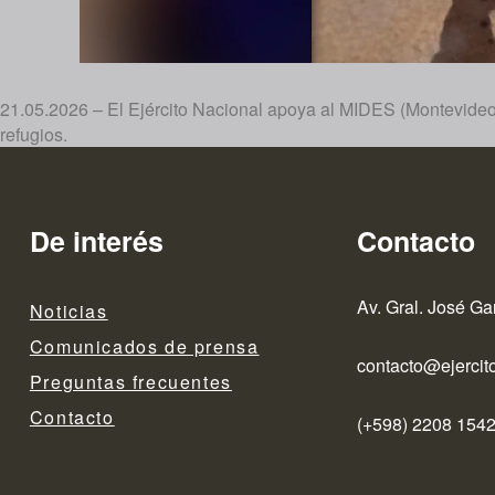
21.05.2026 – El Ejército Nacional apoya al MIDES (Montevideo) 
refugios.
De interés
Contacto
Av. Gral. José Ga
Noticias
Comunicados de prensa
contacto@ejercito
Preguntas frecuentes
Contacto
(+598) 2208 1542