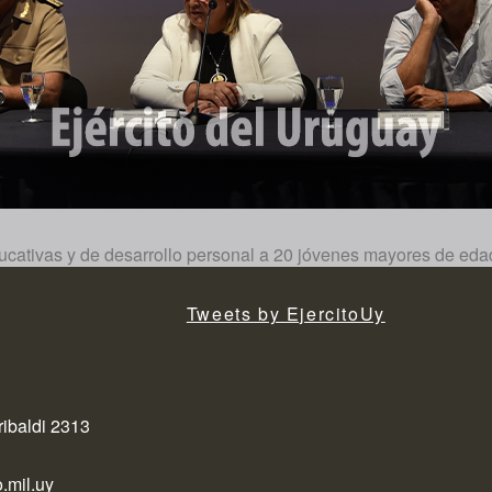
ativas y de desarrollo personal a 20 jóvenes mayores de edad 
Tweets by EjercitoUy
ribaldi 2313
.mil.uy