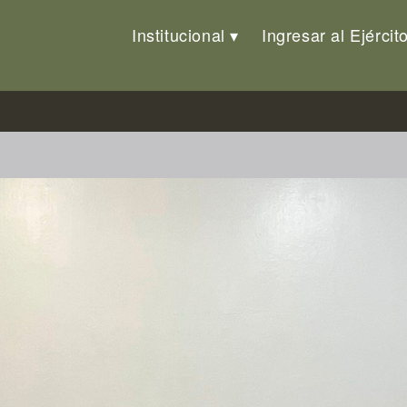
Institucional
Ingresar al Ejércit
sonal del ámbito de la Brigada 