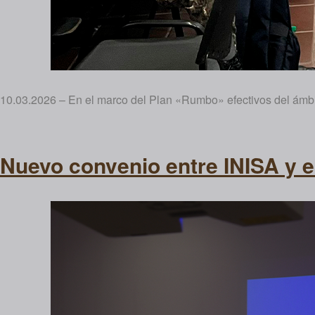
10.03.2026 – En el marco del Plan «Rumbo» efectivos del ámbito
Nuevo convenio entre INISA y 